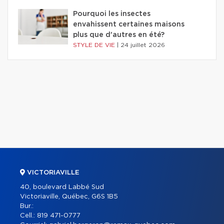
Pourquoi les insectes
envahissent certaines maisons
plus que d'autres en été?
STYLE DE VIE
|
24 juillet 2026
VICTORIAVILLE
40, boulevard Labbé Sud
Victoriaville, Québec, G6S 1B5
Bur.:
Cell.:
819 471-0777