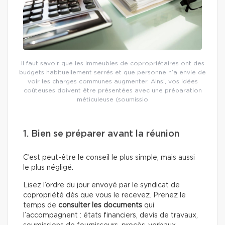
Il faut savoir que les immeubles de copropriétaires ont des
budgets habituellement serrés et que personne n’a envie de
voir les charges communes augmenter. Ainsi, vos idées
coûteuses doivent être présentées avec une préparation
méticuleuse (soumissio
1. Bien se préparer avant la réunion
C’est peut-être le conseil le plus simple, mais aussi
le plus négligé.
Lisez l’ordre du jour envoyé par le syndicat de
copropriété dès que vous le recevez. Prenez le
temps de
consulter les documents
qui
l’accompagnent : états financiers, devis de travaux,