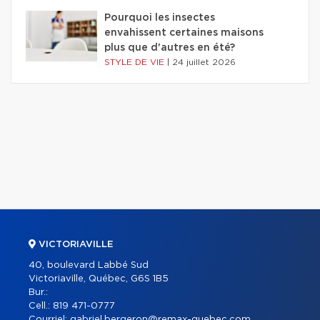
Pourquoi les insectes
envahissent certaines maisons
plus que d'autres en été?
STYLE DE VIE
|
24 juillet 2026
VICTORIAVILLE
40, boulevard Labbé Sud
Victoriaville, Québec, G6S 1B5
Bur.:
Cell.:
819 471-0777
Courriel:
gabriel.bergeron@remax-quebec.com