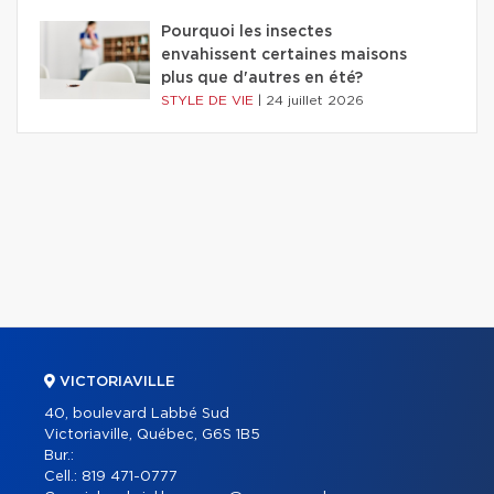
Pourquoi les insectes
envahissent certaines maisons
plus que d'autres en été?
STYLE DE VIE
|
24 juillet 2026
VICTORIAVILLE
40, boulevard Labbé Sud
Victoriaville, Québec, G6S 1B5
Bur.:
Cell.:
819 471-0777